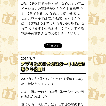
1巻、2巻と話題を呼んだ「なめこ」のアニ
メーションの第3巻がとうとう本日発売で
す！3巻でも新しいなめこは続々登場し、
なめこワールドは広がり続けます！さら
に！！3巻は今までよりも多い5話収録とな
っております！心温まり、くすっとできる
物語を家族みんなでお楽しみください。
2014.7. 7
アプリとのコラボスタート!＆第3
巻ＰＶ公開！
2014年7月7日から
「おさわり探偵 NEOな
めこ栽培キット」にて
なめこ家の一族との
コラボレーション企画
が配信されました！
気になる「あいことば」は本日公開のＰＶ