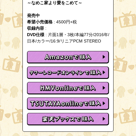
～なめこ家より愛をこめて～
発売中
希望小売価格
: 4500円+税
収録内容
:
DVD仕様
: 片面1層・3枚/本編77分/2016年/
日本/カラー/16:9/リニアPCM STEREO