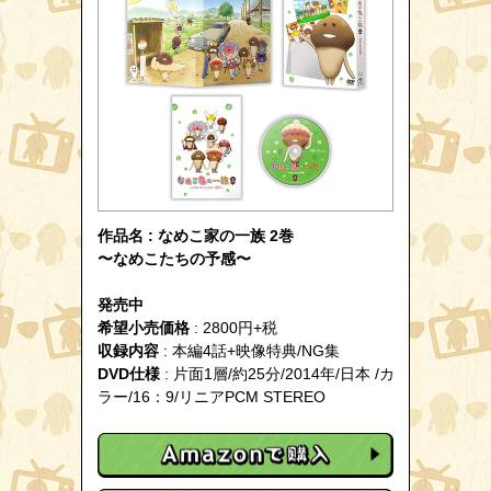
作品名 : なめこ家の一族 2巻
〜なめこたちの予感〜
発売中
希望小売価格
: 2800円+税
収録内容
: 本編4話+映像特典/NG集
DVD仕様
: 片面1層/約25分/2014年/日本 /カ
ラー/16：9/リニアPCM STEREO