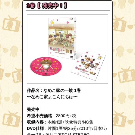
1巻【 発売中！】
作品名 : なめこ家の一族 1巻
〜なめこ家よこんにちは〜
発売中
希望小売価格
: 2800円+税
収録内容
: 本編4話+映像特典/NG集
DVD仕様
: 片面1層/約25分/2013年/日本/カ
ラー/16：9/リニアPCM STEREO