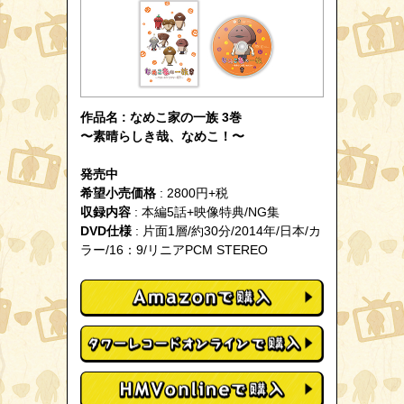
作品名 : なめこ家の一族 3巻
〜素晴らしき哉、なめこ！〜
発売中
希望小売価格
: 2800円+税
収録内容
: 本編5話+映像特典/NG集
DVD仕様
: 片面1層/約30分/2014年/日本/カ
ラー/16：9/リニアPCM STEREO